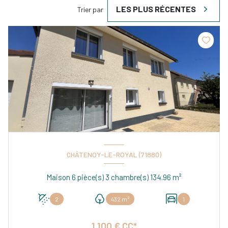
LES PLUS RÉCENTES
Trier par
CHÂTENOY-LE-ROYAL (71880)
Maison 6 pièce(s) 3 chambre(s) 134.96 m²
2
432 m²
1
1 100 € CC*