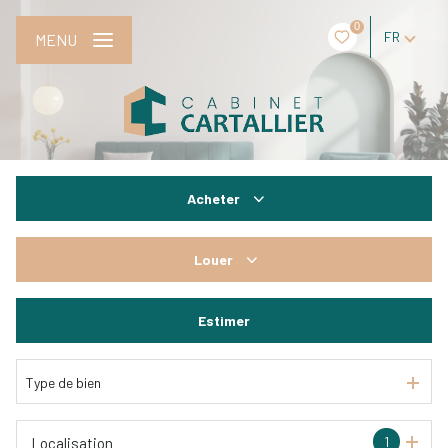
0
FR
MENU
Acheter
De l'ancien
Louer
De l'immo pro
à l'année
Estimer
De l'immo pro
Type de bien
1
Localisation