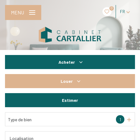
0
FR
MENU
Acheter
De l'ancien
Louer
De l'immo pro
à l'année
Estimer
De l'immo pro
Type de bien
1