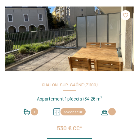
CHALON-SUR-SAÔNE (71100)
Appartement 1 pièce(s) 34.26 m²
1
Ascenseur
1
530 € CC*