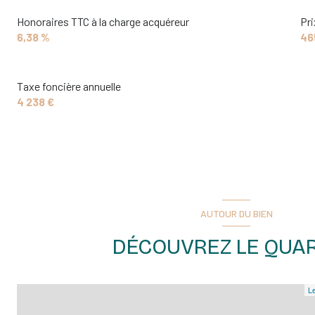
mezzanine
Honoraires TTC à la charge acquéreur
Pri
6,38 %
46
chambre
chambre
Taxe foncière annuelle
chambre
4 238 €
salle de bain
WC
terrasse
garage
AUTOUR DU BIEN
salon/sejour
DÉCOUVREZ LE QUAR
chambre
chambre
Le
salle d'eau