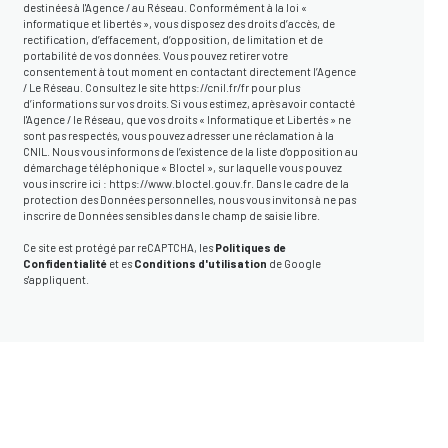
destinées à l'Agence / au Réseau. Conformément à la loi «
informatique et libertés », vous disposez des droits d’accès, de
rectification, d’effacement, d’opposition, de limitation et de
portabilité de vos données. Vous pouvez retirer votre
consentement à tout moment en contactant directement l’Agence
/ Le Réseau. Consultez le site
https://cnil.fr/fr
pour plus
d’informations sur vos droits. Si vous estimez, après avoir contacté
l'Agence / le Réseau, que vos droits « Informatique et Libertés » ne
sont pas respectés, vous pouvez adresser une réclamation à la
CNIL. Nous vous informons de l’existence de la liste d'opposition au
démarchage téléphonique « Bloctel », sur laquelle vous pouvez
vous inscrire ici :
https://www.bloctel.gouv.fr
. Dans le cadre de la
protection des Données personnelles, nous vous invitons à ne pas
inscrire de Données sensibles dans le champ de saisie libre.
Ce site est protégé par reCAPTCHA, les
Politiques de
Confidentialité
et es
Conditions d'utilisation
de Google
s'appliquent.