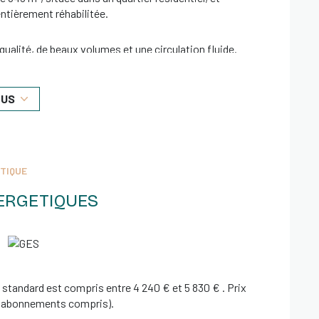
ntièrement réhabilitée.
ualité, de beaux volumes et une circulation fluide.
LUS
 refaite récemment,
TIQUE
ERGETIQUES
 quatrième chambre,
standard est compris entre 4 240 € et 5 830 € . Prix
3 (abonnements compris).