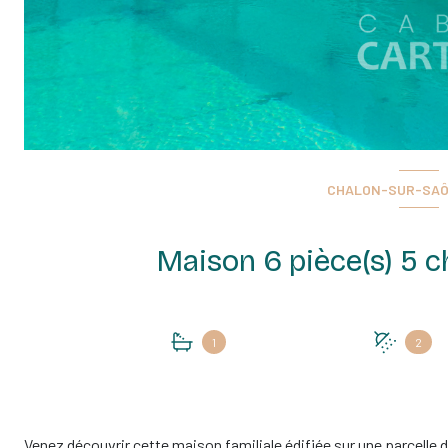
CHALON-SUR-SAÔN
1
2
Venez découvrir cette maison familiale édifiée sur une parcelle d