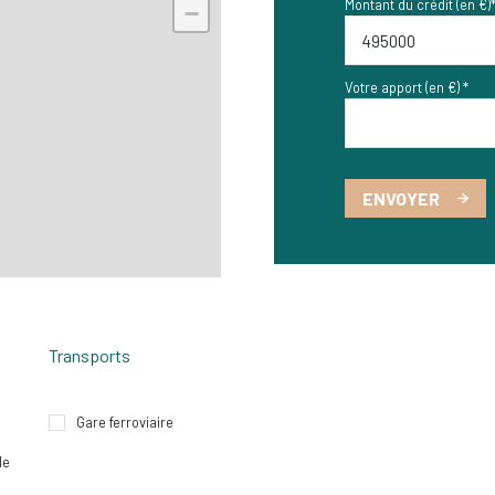
Montant du crédit (en €)
−
9.63 m²
2.48 m²
Votre apport (en €) *
ENVOYER
Transports
Gare ferroviaire
le