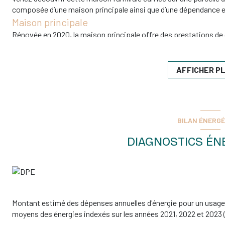
composée d’une maison principale ainsi que d’une dépendance e
Maison principale
Rénovée en 2020, la maison principale offre des prestations de q
Rez-de-chaussée
Vaste hall d’entrée desservant :
AFFICHER P
une cuisine équipée MOBALPA, fonctionnelle et contemporaine,
un séjour lumineux ouvrant sur une terrasse en bois de 40 m²,
une véranda prolongeant la pièce de vie, dont l’étanchéité a été
une salle d’eau avec WC,
une buanderie.
BILAN ÉNERGÉ
Étage
DIAGNOSTICS ÉN
Trois chambres,
Une mezzanine ouverte actuellement aménagée en bureau,
Une pièce annexe servant de salle de jeux, pouvant devenir une
Une salle de bains,
Un dressing.
Équipements
Montant estimé des dépenses annuelles d'énergie pour un usage 
Fenêtres aluminium,
moyens des énergies indexés sur les années 2021, 2022 et 202
Volets électriques et volets solaires,