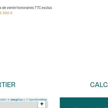
5.95 m²
x de vente honoraires TTC exclus
5 300 €
13.25 m²
21.66 m²
14.16 m²
12.32 m²
2 m²
40.40 m²
26.55 m²
15.35 m²
TIER
CALC
12.02 m²
13.80 m²
aflet
|
©
Maps
|
© OpenStreetMap
Jawg
+
3.17 m²