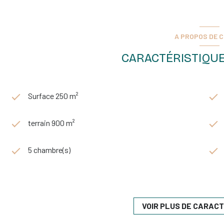
Climatisation,
Chaudière gaz de ville,
Panneaux solaires.
A PROPOS DE C
Dépendance réhabilitée
Située à proximité immédiate de la piscine, cette maison indép
CARACTÉRISTIQUE
complémentaire : idéal pour accueillir de la famille, un adolescen
Rez-de-chaussée
Cuisine entièrement équipée,
Surface 250 m²
Salle d’eau avec WC.
Étage
terrain 900 m²
Trois chambres.
Équipements
5 chambre(s)
Volets électriques.
Extérieurs & Piscine
Les extérieurs ont été conçus pour offrir confort, intimité et con
2 salle(s) d'eau
Piscine équipée d’un rideau de sécurité et d’un liner récemment 
Grande terrasse en bois, parfaite pour les repas en extérieur,
cuisine américaine (équipée)
VOIR PLUS DE CARAC
Jardin entièrement clos et arboré,
Portail électrique,