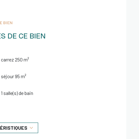
E BIEN
endante constitue un véritable logement
S DE CE BIEN
t, un parent ou pour un projet locatif.
carrez 250 m²
séjour 95 m²
1 salle(s) de bain
vivialité :
construit en 1970
remplacé,
2 garage(s)
TÉRISTIQUES