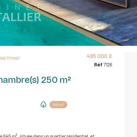
495 000 €
E (71100)
Réf
7126
Maison 6 pièce(s) 5 chambre(s) 250 m²
900 m²
e 645 m², située dans un quartier résidentiel, et