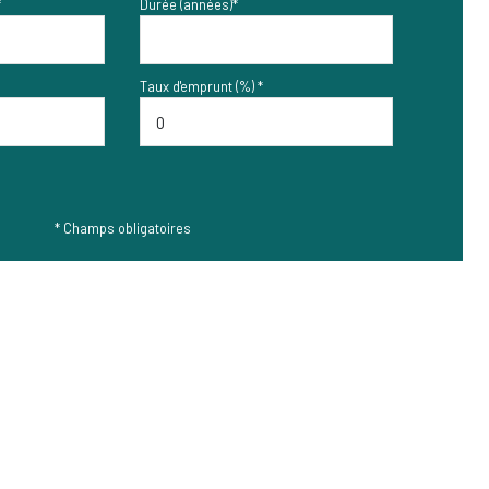
*
Durée (années)*
Taux d'emprunt (%) *
* Champs obligatoires