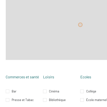
bureau
dressing
Commerces et santé
Loisirs
Ecoles
Bar
Cinéma
Collège
Presse et Tabac
Bibliothèque
École maternel